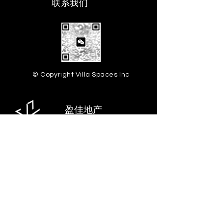
​联系我们
© Copyright Villa Spaces Inc
盈佳地产
28-07 Jackson Ave.
Floor 5, Long Island City,
NY 11101
info@villaspaces.com
929.257.8377