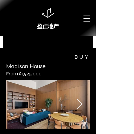
盈佳地产
BUY
Madison House
From $1,925,000