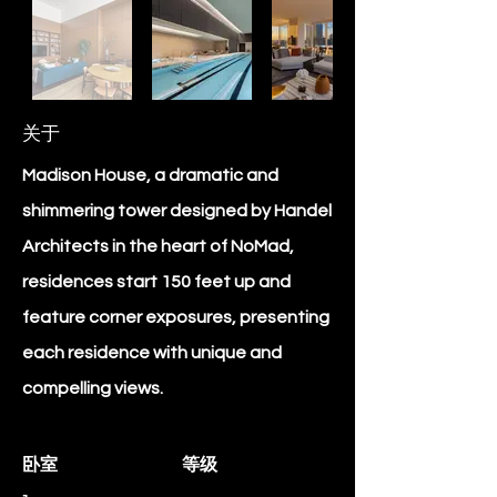
关于
Madison House, a dramatic and
shimmering tower designed by Handel
Architects in the heart of NoMad,
residences start 150 feet up and
feature corner exposures, presenting
each residence with unique and
compelling views.
卧室
等级